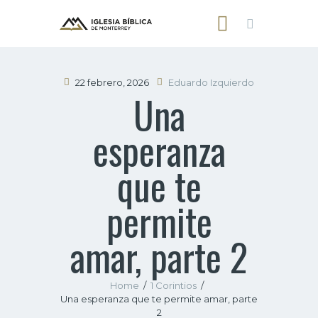
22 febrero, 2026
Eduardo Izquierdo
Una
INICIO
esperanza
NOSOTROS
SERMONES
que te
CONTACTO
permite
amar, parte 2
Home
1 Corintios
Una esperanza que te permite amar, parte
2