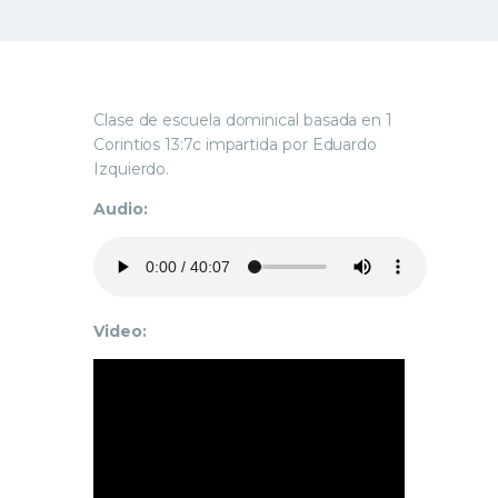
Clase de escuela dominical basada en 1
Corintios 13:7c impartida por Eduardo
Izquierdo.
Audio:
Video: