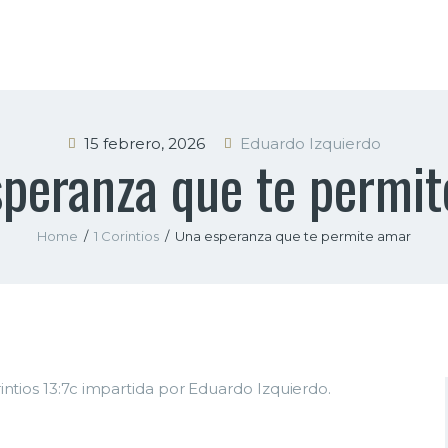
INICIO
NOSOTROS
SERMONES
15 febrero, 2026
Eduardo Izquierdo
peranza que te permi
CONTACTO
Home
1 Corintios
Una esperanza que te permite amar
ntios 13:7c impartida por Eduardo Izquierdo.