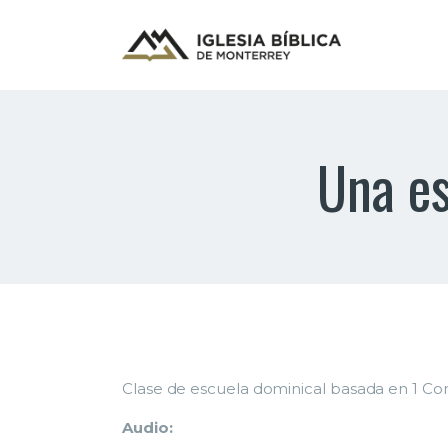
Una es
Clase de escuela dominical basada en 1 Cori
Audio: