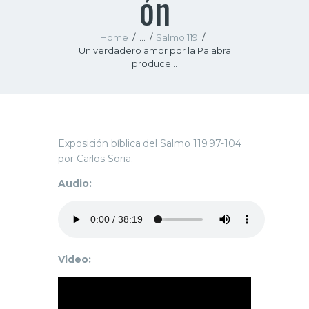
ón
Home
...
Salmo 119
Un verdadero amor por la Palabra
produce...
Exposición bíblica del Salmo 119:97-104
por Carlos Soria.
Audio:
Video: