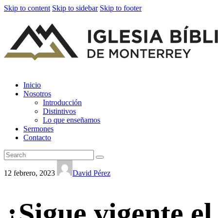
Skip to content
Skip to sidebar
Skip to footer
Inicio
Nosotros
Introducción
Distintivos
Lo que enseñamos
Sermones
Contacto
12 febrero, 2023
David Pérez
¿Sigue vigente e