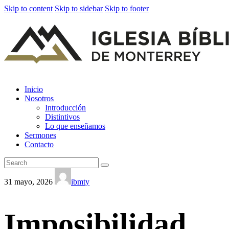
Skip to content
Skip to sidebar
Skip to footer
Inicio
Nosotros
Introducción
Distintivos
Lo que enseñamos
Sermones
Contacto
31 mayo, 2026
ibmty
Imposibilidad