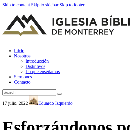
Skip to content
Skip to sidebar
Skip to footer
Inicio
Nosotros
Introducción
Distintivos
Lo que enseñamos
Sermones
Contacto
17 julio, 2022
Eduardo Izquierdo
Esforzándonos po