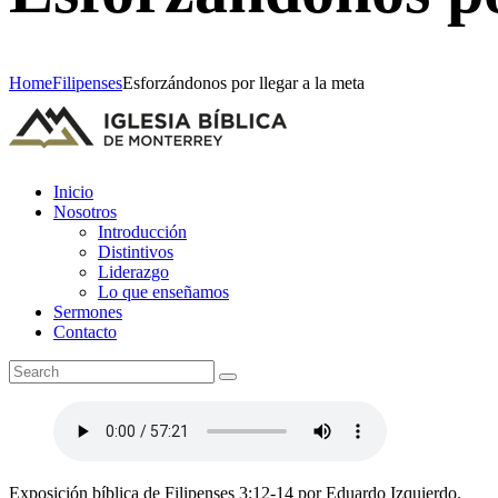
Home
Filipenses
Esforzándonos por llegar a la meta
Inicio
Nosotros
Introducción
Distintivos
Liderazgo
Lo que enseñamos
Sermones
Contacto
Exposición bíblica de Filipenses 3:12-14 por Eduardo Izquierdo.