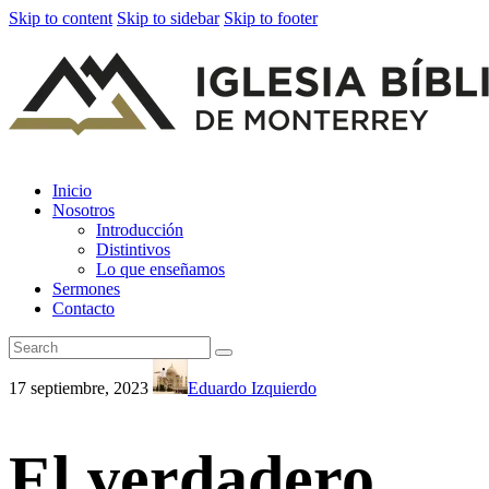
Skip to content
Skip to sidebar
Skip to footer
Inicio
Nosotros
Introducción
Distintivos
Lo que enseñamos
Sermones
Contacto
17 septiembre, 2023
Eduardo Izquierdo
El verdadero