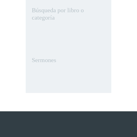
Búsqueda por libro o
categoría
Sermones