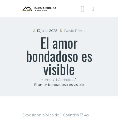
13 julio, 2025
David Pérez
El amor
INICIO
bondadoso es
NOSOTROS
SERMONES
visible
CONTACTO
Home
1 Corintios
El amor bondadoso es visible
Exposición bíblica de 1 Corintios 13:4b