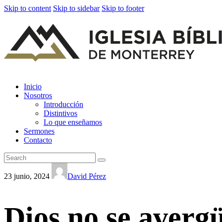
Skip to content
Skip to sidebar
Skip to footer
Inicio
Nosotros
Introducción
Distintivos
Lo que enseñamos
Sermones
Contacto
23 junio, 2024
David Pérez
Dios no se avergü