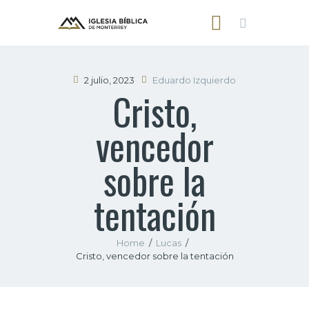
2 julio, 2023
Eduardo Izquierdo
Cristo,
INICIO
vencedor
NOSOTROS
SERMONES
sobre la
CONTACTO
tentación
Home
Lucas
Cristo, vencedor sobre la tentación