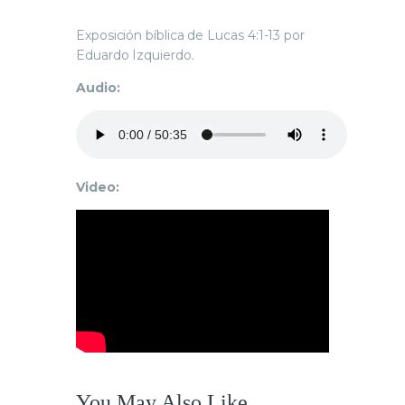
Exposición bíblica de Lucas 4:1-13 por
Eduardo Izquierdo.
Audio:
Video:
You May Also Like