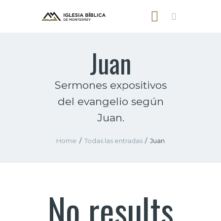
Juan
Sermones expositivos
INICIO
NOSOTROS
del evangelio según
SERMONES
Juan.
CONTACTO
Home
Todas las entradas
Juan
No results