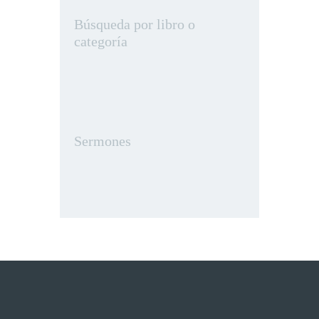
Búsqueda por libro o
categoría
Sermones