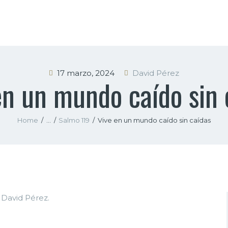
INICIO
NOSOTROS
SERMONES
17 marzo, 2024
David Pérez
en un mundo caído sin 
CONTACTO
Home
...
Salmo 119
Vive en un mundo caído sin caídas
r David Pérez.