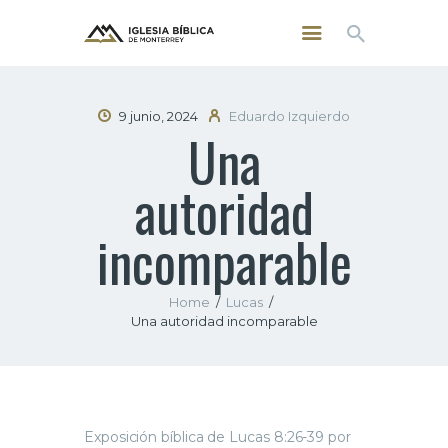
9 junio, 2024
Eduardo Izquierdo
Una
INICIO
NOSOTROS
autoridad
SERMONES
CONTACTO
incomparable
Home
Lucas
Una autoridad incomparable
Exposición bíblica de Lucas 8:26-39 por