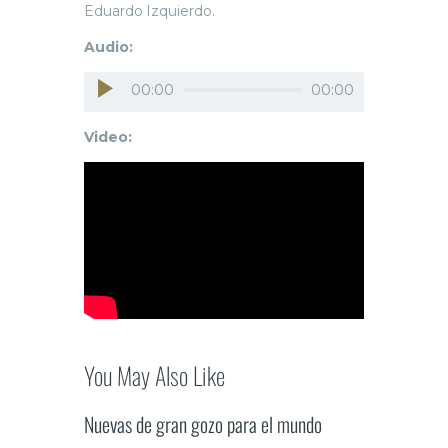
Eduardo Izquierdo.
Audio:
Reproductor
00:00
00:00
de
audio
Video:
You May Also Like
Nuevas de gran gozo para el mundo