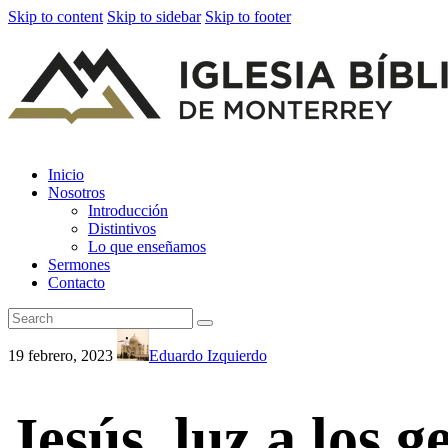
Skip to content
Skip to sidebar
Skip to footer
Inicio
Nosotros
Introducción
Distintivos
Lo que enseñamos
Sermones
Contacto
19 febrero, 2023
Eduardo Izquierdo
Jesús, luz a los g