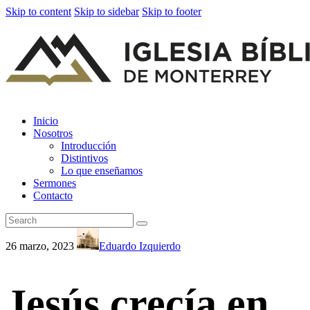
Skip to content
Skip to sidebar
Skip to footer
Inicio
Nosotros
Introducción
Distintivos
Lo que enseñamos
Sermones
Contacto
26 marzo, 2023
Eduardo Izquierdo
Jesús crecía en