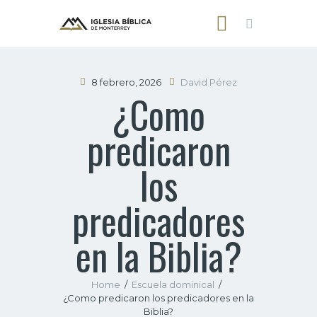
8 febrero, 2026
David Pérez
¿Como
INICIO
predicaron
NOSOTROS
SERMONES
los
CONTACTO
predicadores
en la Biblia?
Home
Escuela dominical
¿Como predicaron los predicadores en la
Biblia?