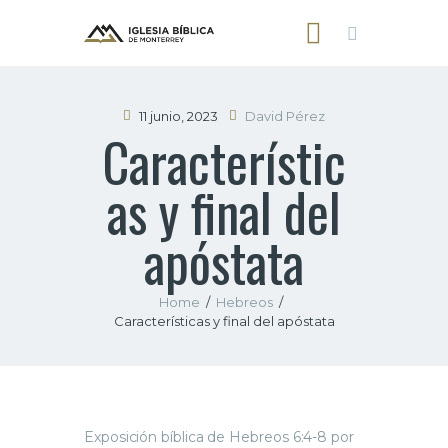
11 junio, 2023
David Pérez
Característic
INICIO
as y final del
NOSOTROS
SERMONES
apóstata
CONTACTO
Home
Hebreos
Características y final del apóstata
Exposición bíblica de Hebreos 6:4-8 por